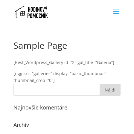
Sample Page
[Best_Wordpress_Gallery id=“2″ gal_title=“Galéria“]
[ngg src=“galleries“ display=“basic_thumbnail“
thumbnail_crop=“0″]
Najnovšie komentáre
Archív